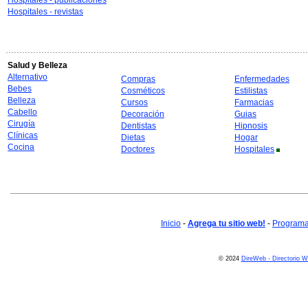
Hospitales - publicaciones
Hospitales - revistas
Salud y Belleza
Alternativo
Compras
Enfermedades
Bebes
Cosméticos
Estilistas
Belleza
Cursos
Farmacias
Cabello
Decoración
Guias
Cirugía
Dentistas
Hipnosis
Clínicas
Dietas
Hogar
Cocina
Doctores
Hospitales
Inicio
-
Agrega tu sitio web!
-
Programa 
© 2024
DireWeb - Directorio 