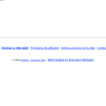
-
Agrega tu sitio web!
-
Programa de afiliados
-
Agrega una liga en tu sitio
-
Contá
-
Web Hosting by Executive Websites
© 2024
DireWeb - Directorio Web