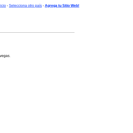
nicio
-
Selecciona otro país
-
Agrega tu Sitio Web!
 vegas.