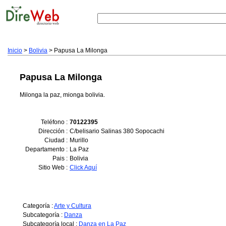
Inicio
>
Bolivia
> Papusa La Milonga
Papusa La Milonga
Milonga la paz, mionga bolivia.
Teléfono :
70122395
Dirección :
C/belisario Salinas 380 Sopocachi
Ciudad :
Murillo
Departamento :
La Paz
Pais :
Bolivia
Sitio Web :
Click Aquí
Categoría :
Arte y Cultura
Subcategoría :
Danza
Subcategoría local :
Danza en La Paz