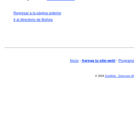
Regresar a la página anterior
Ir al directorio de Bolivia
Inicio
-
Agrega tu sitio web!
-
Programa 
© 2024
DireWeb - Directorio 