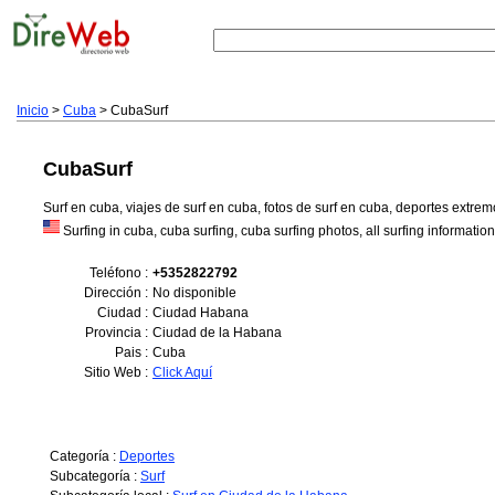
Inicio
>
Cuba
> CubaSurf
CubaSurf
Surf en cuba, viajes de surf en cuba, fotos de surf en cuba, deportes extre
Surfing in cuba, cuba surfing, cuba surfing photos, all surfing informatio
Teléfono :
+5352822792
Dirección :
No disponible
Ciudad :
Ciudad Habana
Provincia :
Ciudad de la Habana
Pais :
Cuba
Sitio Web :
Click Aquí
Categoría :
Deportes
Subcategoría :
Surf