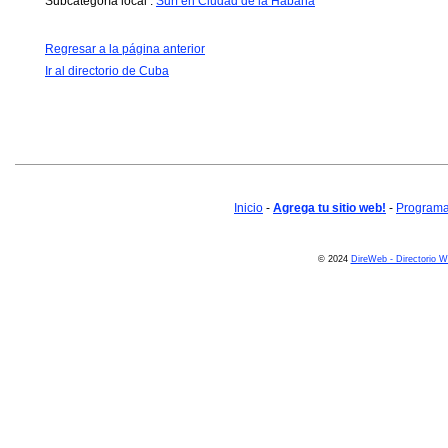
Subcategoría local :
Surf en Ciudad de la Habana
Regresar a la página anterior
Ir al directorio de Cuba
Inicio
-
Agrega tu sitio web!
-
Programa 
© 2024
DireWeb - Directorio 