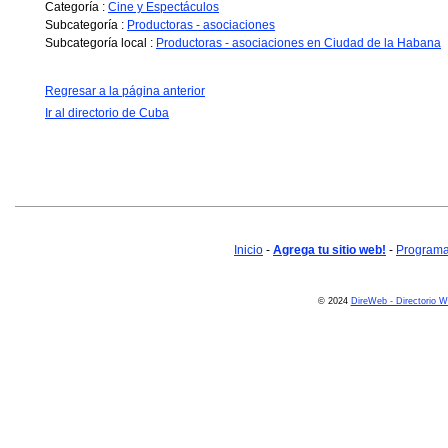
Categoría :
Cine y Espectáculos
Subcategoría :
Productoras - asociaciones
Subcategoría local :
Productoras - asociaciones en Ciudad de la Habana
Regresar a la página anterior
Ir al directorio de Cuba
Inicio
-
Agrega tu sitio web!
-
Programa 
© 2024
DireWeb - Directorio 