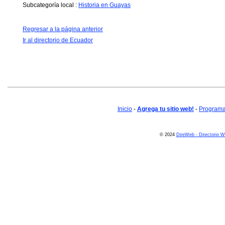
Subcategoría local :
Historia en Guayas
Regresar a la página anterior
Ir al directorio de Ecuador
Inicio
-
Agrega tu sitio web!
-
Programa 
© 2024
DireWeb - Directorio 