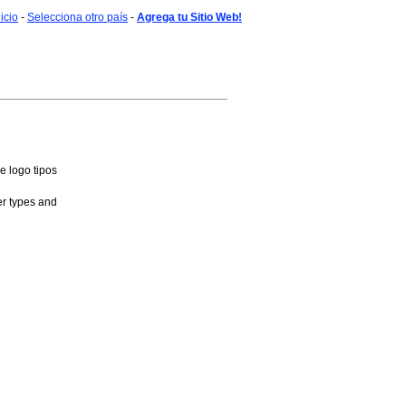
nicio
-
Selecciona otro país
-
Agrega tu Sitio Web!
 logo tipos
er types and