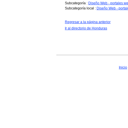
Subcategoría :
Diseño Web - portales w
Subcategoría local :
Diseño Web - porta
Regresar a la página anterior
Ir al directorio de Honduras
Inicio