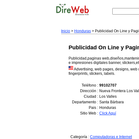
Inicio
>
Honduras
> Publicidad On Line y Pag
Publicidad On Line y Pag
Publicidad,paginas web,diseños,mantenim
e impresiones digitales banner, stickers,e
Advertising, web pages, designs, web 
fingerprints, stickers, labels.
Teléfono :
99102707
Dirección :
Nueva Frontera Los Val
Ciudad :
Los Valles
Departamento :
Santa Bárbara
Pais :
Honduras
Sitio Web :
Click Aquí
Categoría :
Computadoras e Internet