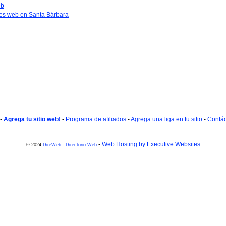
eb
les web en Santa Bárbara
-
Agrega tu sitio web!
-
Programa de afiliados
-
Agrega una liga en tu sitio
-
Contá
-
Web Hosting by Executive Websites
© 2024
DireWeb - Directorio Web