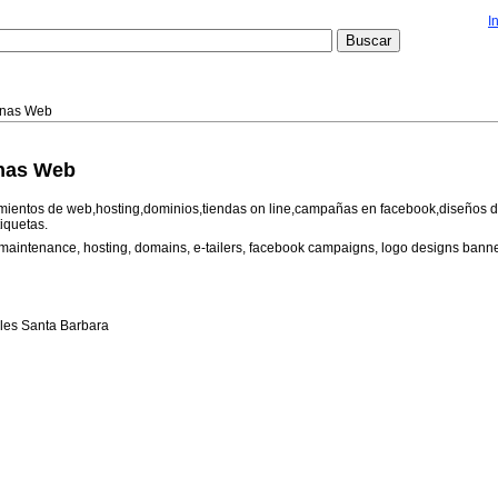
I
inas Web
inas Web
ientos de web,hosting,dominios,tiendas on line,campañas en facebook,diseños de
tiquetas.
maintenance, hosting, domains, e-tailers, facebook campaigns, logo designs bann
les Santa Barbara