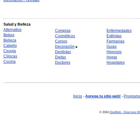
Decoración - revistas
Salud y Belleza
Alternativo
Compras
Enfermedades
Bebes
Cosméticos
Estilistas
Belleza
Cursos
Farmacias
Cabello
Decoración
Guias
Cirugía
Dentistas
Hipnosis
Clínicas
Dietas
Hogar
Cocina
Doctores
Hospitales
Inicio
-
Agrega tu sitio web!
-
Programa 
© 2024
DireWeb - Directorio 