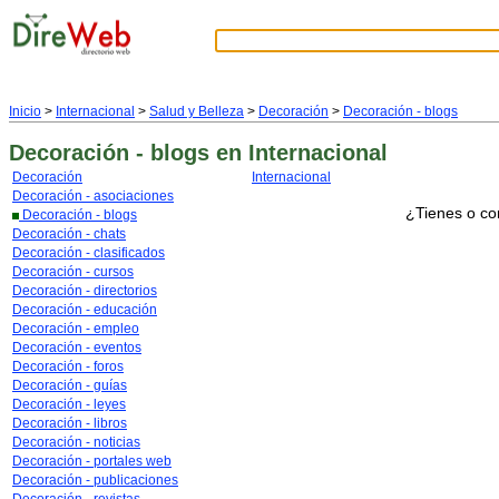
Inicio
>
Internacional
>
Salud y Belleza
>
Decoración
>
Decoración - blogs
Decoración - blogs
en Internacional
Decoración
Internacional
Decoración - asociaciones
¿Tienes o co
Decoración - blogs
Decoración - chats
Decoración - clasificados
Decoración - cursos
Decoración - directorios
Decoración - educación
Decoración - empleo
Decoración - eventos
Decoración - foros
Decoración - guías
Decoración - leyes
Decoración - libros
Decoración - noticias
Decoración - portales web
Decoración - publicaciones