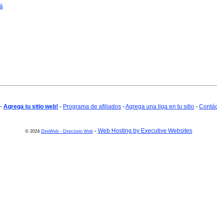
á
-
Agrega tu sitio web!
-
Programa de afiliados
-
Agrega una liga en tu sitio
-
Contá
-
Web Hosting by Executive Websites
© 2024
DireWeb - Directorio Web