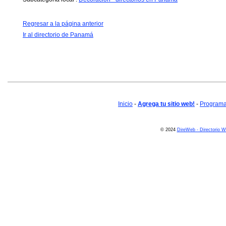
Regresar a la página anterior
Ir al directorio de Panamá
Inicio
-
Agrega tu sitio web!
-
Programa 
© 2024
DireWeb - Directorio 