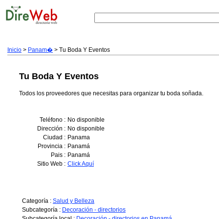
Inicio
>
Panam�
> Tu Boda Y Eventos
Tu Boda Y Eventos
Todos los proveedores que necesitas para organizar tu boda soñada.
Teléfono :
No disponible
Dirección :
No disponible
Ciudad :
Panama
Provincia :
Panamá
Pais :
Panamá
Sitio Web :
Click Aquí
Categoría :
Salud y Belleza
Subcategoría :
Decoración - directorios
Subcategoría local :
Decoración - directorios en Panamá