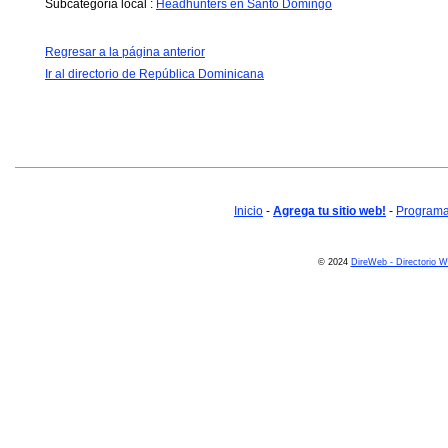
Subcategoría local :
Headhunters en Santo Domingo
Regresar a la página anterior
Ir al directorio de República Dominicana
Inicio
-
Agrega tu sitio web!
-
Programa 
© 2024
DireWeb - Directorio 