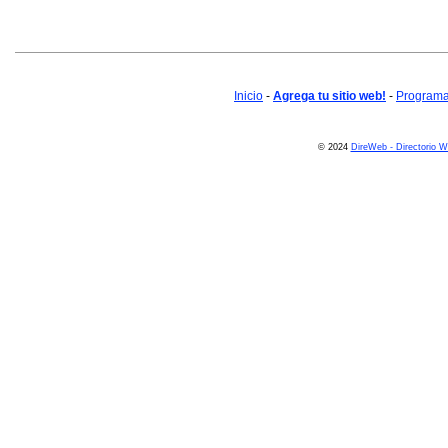
Inicio
-
Agrega tu sitio web!
-
Programa 
© 2024
DireWeb - Directorio 