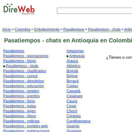
Inicio
>
Colombia
>
Entretenimiento
>
Pasatiempos
>
Pasatiempos - chats
>
Anti
Pasatiempos - chats
en Antioquia
en Colomb
Pasatiempos
Amazonas
Pasatiempos - asociaciones
Antioquia
¿Tienes o con
Pasatiempos - blogs
Arauca
Pasatiempos - chats
Atlántico
Pasatiempos - clasificados
Bogotá
Pasatiempos - cursos
Bolívar
Pasatiempos - directorios
Boyacá
Pasatiempos - educación
Caldas
Pasatiempos - empleo
Caquetá
Pasatiempos - eventos
Casanare
Pasatiempos - foros
Cauca
Pasatiempos - guías
Cesar
Pasatiempos - leyes
Chocó
Pasatiempos - libros
Córdoba
Pasatiempos - noticias
Cundinamarca
Pasatiempos - portales web
Guainía
Pasatiempos - publicaciones
Guaviare