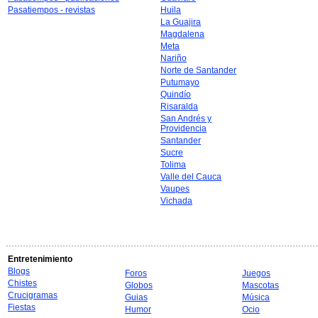
Pasatiempos - revistas
Huila
La Guajira
Magdalena
Meta
Nariño
Norte de Santander
Putumayo
Quindío
Risaralda
San Andrés y
Providencia
Santander
Sucre
Tolima
Valle del Cauca
Vaupes
Vichada
Entretenimiento
Blogs
Foros
Juegos
Chistes
Globos
Mascotas
Crucigramas
Guias
Música
Fiestas
Humor
Ocio