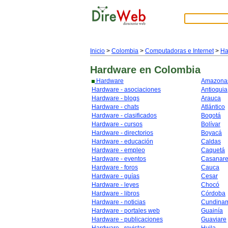
Inicio
>
Colombia
>
Computadoras e Internet
>
Ha
Hardware
en Colombia
Hardware
Amazona
Hardware - asociaciones
Antioquia
Hardware - blogs
Arauca
Hardware - chats
Atlántico
Hardware - clasificados
Bogotá
Hardware - cursos
Bolívar
Hardware - directorios
Boyacá
Hardware - educación
Caldas
Hardware - empleo
Caquetá
Hardware - eventos
Casanar
Hardware - foros
Cauca
Hardware - guías
Cesar
Hardware - leyes
Chocó
Hardware - libros
Córdoba
Hardware - noticias
Cundina
Hardware - portales web
Guainía
Hardware - publicaciones
Guaviare