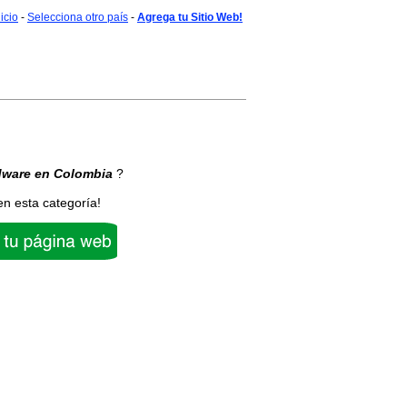
nicio
-
Selecciona otro país
-
Agrega tu Sitio Web!
dware
en Colombia
?
en esta categoría!