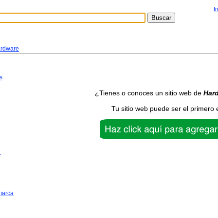
I
rdware
s
¿Tienes o conoces un sitio web de
Har
Tu sitio web puede ser el primero 
e
marca