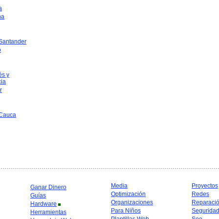
a
na
 Santander
o
és y
cia
r
 Cauca
Media
Proyectos
Ganar Dinero
Optimización
Redes
Guías
Organizaciones
Reparaci
Hardware
Para Niños
Segurida
Herramientas