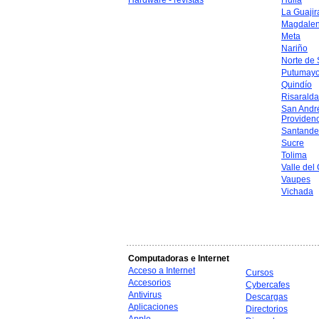
Hardware - revistas
Huila
La Guajir
Magdale
Meta
Nariño
Norte de
Putumay
Quindío
Risaralda
San Andr
Providen
Santande
Sucre
Tolima
Valle del
Vaupes
Vichada
Computadoras e Internet
Acceso a Internet
Cursos
Accesorios
Cybercafes
Antivirus
Descargas
Aplicaciones
Directorios