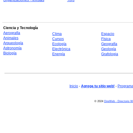
Organizaciones - revistas
Yoro
Ciencia y Tecnología
Aerografía
Clima
Espacio
Animales
Cursos
Física
Arqueología
Ecología
Geografía
Astronomía
Electrónica
Geología
Biología
Energía
Grafologia
Inicio
-
Agrega tu sitio web!
-
Programa 
© 2024
DireWeb - Directorio 