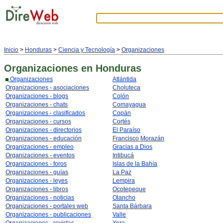
Inicio
>
Honduras
>
Ciencia y Tecnología
>
Organizaciones
Organizaciones
en Honduras
Organizaciones
Atlántida
Organizaciones - asociaciones
Choluteca
Organizaciones - blogs
Colón
Organizaciones - chats
Comayagua
Organizaciones - clasificados
Copán
Organizaciones - cursos
Cortés
Organizaciones - directorios
El Paraíso
Organizaciones - educación
Francisco Morazán
Organizaciones - empleo
Gracias a Dios
Organizaciones - eventos
Intibucá
Organizaciones - foros
Islas de la Bahía
Organizaciones - guías
La Paz
Organizaciones - leyes
Lempira
Organizaciones - libros
Ocotepeque
Organizaciones - noticias
Olancho
Organizaciones - portales web
Santa Bárbara
Organizaciones - publicaciones
Valle