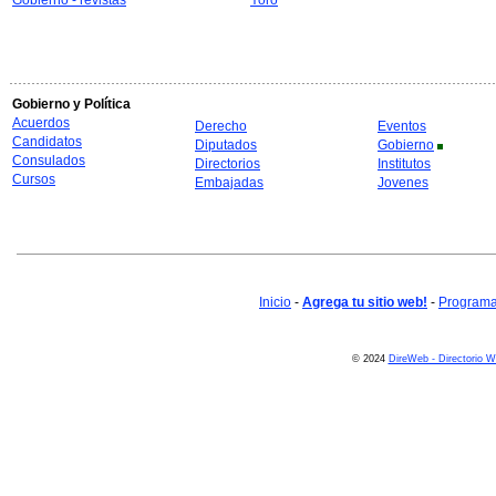
Gobierno - revistas
Yoro
Gobierno y Política
Acuerdos
Derecho
Eventos
Candidatos
Diputados
Gobierno
Consulados
Directorios
Institutos
Cursos
Embajadas
Jovenes
Inicio
-
Agrega tu sitio web!
-
Programa 
© 2024
DireWeb - Directorio 