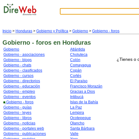
Inicio
>
Honduras
>
Gobierno y Política
>
Gobierno
>
Gobierno - foros
Gobierno - foros
en Honduras
Gobierno
Atlántida
Gobierno - asociaciones
Choluteca
¿Tienes o 
Gobierno - blogs
Colón
Gobierno - chats
Comayagua
Gobierno - clasificados
Copán
Gobierno - cursos
Cortés
Gobierno - directorios
El Paraíso
Gobierno - educación
Francisco Morazán
Gobierno - empleo
Gracias a Dios
Gobierno - eventos
Intibucá
Gobierno - foros
Islas de la Bahía
Gobierno - guías
La Paz
Gobierno - leyes
Lempira
Gobierno - libros
Ocotepeque
Gobierno - noticias
Olancho
Gobierno - portales web
Santa Bárbara
Gobierno - publicaciones
Valle