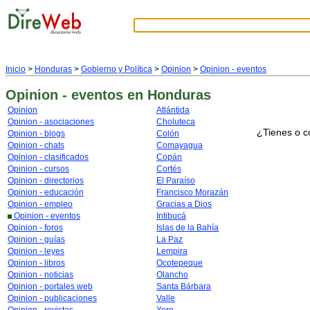
Inicio
>
Honduras
>
Gobierno y Política
>
Opinion
>
Opinion - eventos
Opinion - eventos
en Honduras
Opinion
Atlántida
Opinion - asociaciones
Choluteca
¿Tienes o c
Opinion - blogs
Colón
Opinion - chats
Comayagua
Opinion - clasificados
Copán
Opinion - cursos
Cortés
Opinion - directorios
El Paraíso
Opinion - educación
Francisco Morazán
Opinion - empleo
Gracias a Dios
Opinion - eventos
Intibucá
Opinion - foros
Islas de la Bahía
Opinion - guías
La Paz
Opinion - leyes
Lempira
Opinion - libros
Ocotepeque
Opinion - noticias
Olancho
Opinion - portales web
Santa Bárbara
Opinion - publicaciones
Valle