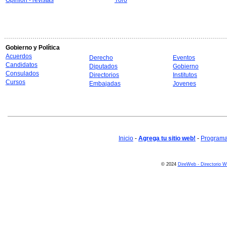
Opinion - revistas
Yoro
Gobierno y Política
Acuerdos
Derecho
Eventos
Candidatos
Diputados
Gobierno
Consulados
Directorios
Institutos
Cursos
Embajadas
Jovenes
Inicio
-
Agrega tu sitio web!
-
Programa 
© 2024
DireWeb - Directorio 