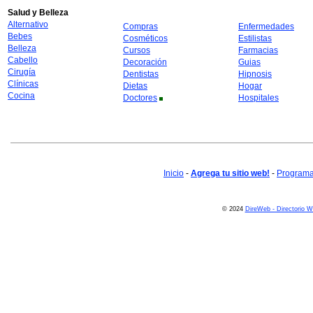
Salud y Belleza
Alternativo
Compras
Enfermedades
Bebes
Cosméticos
Estilistas
Belleza
Cursos
Farmacias
Cabello
Decoración
Guias
Cirugía
Dentistas
Hipnosis
Clínicas
Dietas
Hogar
Cocina
Doctores
Hospitales
Inicio
-
Agrega tu sitio web!
-
Programa 
© 2024
DireWeb - Directorio 