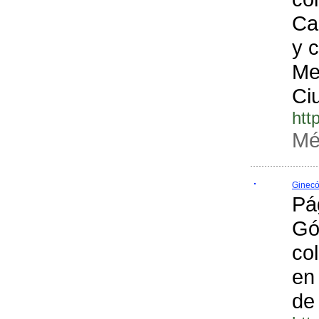
Ca
y 
Me
Ci
htt
Mé
Ginecó
Pá
Gó
co
en
de