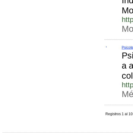
Ind
Mo
htt
Mo
Psicot
Psi
a 
co
htt
Mé
Registros 1 al 1