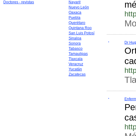
mé
Doctores - revistas
Nayarit
Nuevo León
htt
Oaxaca
Puebla
Mo
Querétaro
Quintana Roo
San Luis Potosí
Sinaloa
Dr Hug
Sonora
Or
Tabasco
Tamaulipas
cad
Tlaxcala
Veracruz
htt
Yucatán
Zacatecas
Tla
Enferm
Pe
ca
htt