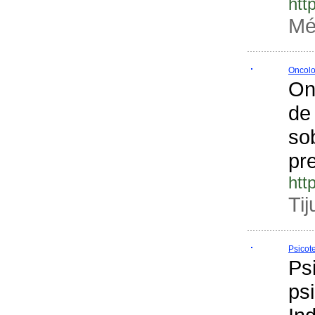
htt
Mé
Oncolo
On
de
sob
pr
htt
Tij
Psicot
Ps
psi