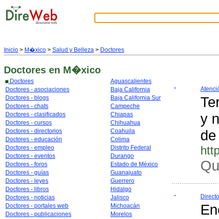
Inicio
>
M�xico
>
Salud y Belleza
>
Doctores
Doctores
en M�xico
Doctores
Aguascalientes
Atenci
Doctores - asociaciones
Baja California
Ter
Doctores - blogs
Baja California Sur
Doctores - chats
Campeche
y 
Doctores - clasificados
Chiapas
Doctores - cursos
Chihuahua
de
Doctores - directorios
Coahuila
Doctores - educación
Colima
htt
Doctores - empleo
Distrito Federal
Doctores - eventos
Durango
Qu
Doctores - foros
Estado de México
Doctores - guías
Guanajuato
Doctores - leyes
Guerrero
Doctores - libros
Hidalgo
Direct
Doctores - noticias
Jalisco
En
Doctores - portales web
Michoacán
Doctores - publicaciones
Morelos