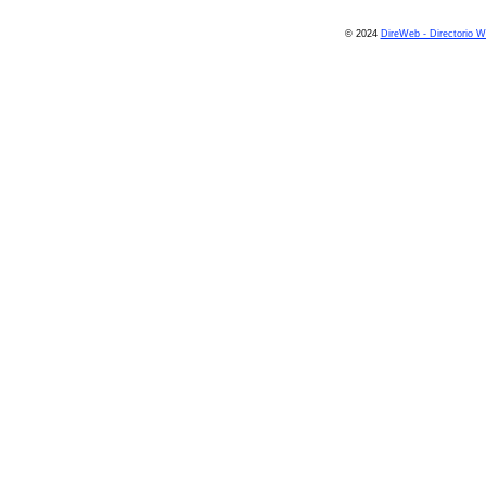
© 2024
DireWeb - Directorio 