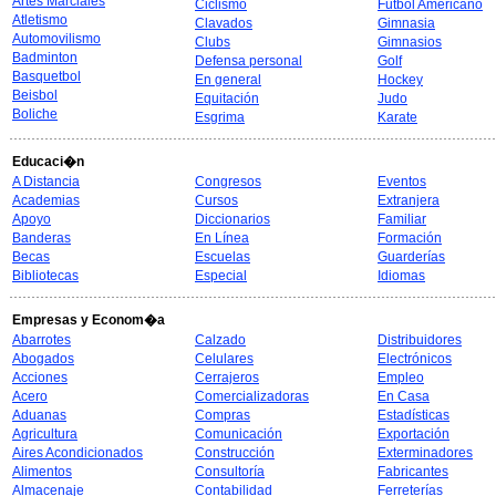
Artes Marciales
Ciclismo
Futbol Americano
Atletismo
Clavados
Gimnasia
Automovilismo
Clubs
Gimnasios
Badminton
Defensa personal
Golf
Basquetbol
En general
Hockey
Beisbol
Equitación
Judo
Boliche
Esgrima
Karate
Educaci�n
A Distancia
Congresos
Eventos
Academias
Cursos
Extranjera
Apoyo
Diccionarios
Familiar
Banderas
En Línea
Formación
Becas
Escuelas
Guarderías
Bibliotecas
Especial
Idiomas
Empresas y Econom�a
Abarrotes
Calzado
Distribuidores
Abogados
Celulares
Electrónicos
Acciones
Cerrajeros
Empleo
Acero
Comercializadoras
En Casa
Aduanas
Compras
Estadísticas
Agricultura
Comunicación
Exportación
Aires Acondicionados
Construcción
Exterminadores
Alimentos
Consultoría
Fabricantes
Almacenaje
Contabilidad
Ferreterías