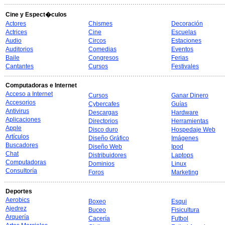
Cine y Espect�culos
Actores
Chismes
Decoración
Actrices
Cine
Escuelas
Audio
Circos
Estaciones
Auditorios
Comedias
Eventos
Baile
Congresos
Ferias
Cantantes
Cursos
Festivales
Computadoras e Internet
Acceso a Internet
Cursos
Ganar Dinero
Accesorios
Cybercafes
Guías
Antivirus
Descargas
Hardware
Aplicaciones
Directorios
Herramientas
Apple
Disco duro
Hospedaje Web
Artículos
Diseño Gráfico
Imágenes
Buscadores
Diseño Web
Ipod
Chat
Distribuidores
Laptops
Computadoras
Dominios
Linux
Consultoría
Foros
Marketing
Deportes
Aerobics
Boxeo
Esqui
Ajedrez
Buceo
Fisicultura
Arquería
Cacería
Futbol