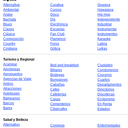
Alternativa
Curativa
Grupera
Ambiental
Cursos
Hawaiana
Arabe
Disco
Hip Hop
Bachata
Djs
Independiente
Blues
Electrónica
Industrial
Clases
Escuelas
Instrumental
Clásica
Fan Club
Instrumentos
Composición
Flamenco
Karaoke
Country
Foros
Latina
Cristiana
Gótica
Letras
Turismo y Regional
Acampar
Bed and breakfast
Ciudades
Aerolineas
Billares
Condominios
Aeropuertos
Bodegas
Cruceros
Agencias de Viaje
Bungalows
Cuartos
Antros
Cabañas
Departamentos
Atracciones
Cafes
Directorios
Autobuses
Cafeterías
Discotecas
Balnearios
Casas
Ecoturismo
Barcos
Cementerios
En Renta
Bares
Cibercafes
Estados
Salud y Belleza
Alternativo
Compras
Enfermedades