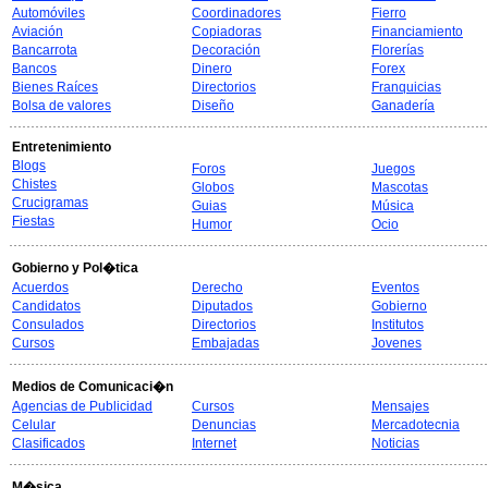
Automóviles
Coordinadores
Fierro
Aviación
Copiadoras
Financiamiento
Bancarrota
Decoración
Florerías
Bancos
Dinero
Forex
Bienes Raíces
Directorios
Franquicias
Bolsa de valores
Diseño
Ganadería
Entretenimiento
Blogs
Foros
Juegos
Chistes
Globos
Mascotas
Crucigramas
Guias
Música
Fiestas
Humor
Ocio
Gobierno y Pol�tica
Acuerdos
Derecho
Eventos
Candidatos
Diputados
Gobierno
Consulados
Directorios
Institutos
Cursos
Embajadas
Jovenes
Medios de Comunicaci�n
Agencias de Publicidad
Cursos
Mensajes
Celular
Denuncias
Mercadotecnia
Clasificados
Internet
Noticias
M�sica