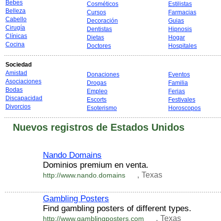
Bebes
Cosméticos
Estilistas
Belleza
Cursos
Farmacias
Cabello
Decoración
Guias
Cirugía
Dentistas
Hipnosis
Clínicas
Dietas
Hogar
Cocina
Doctores
Hospitales
Sociedad
Amistad
Donaciones
Eventos
Asociaciones
Drogas
Familia
Bodas
Empleo
Ferias
Discapacidad
Escorts
Festivales
Divorcios
Esoterismo
Horoscopos
Nuevos registros de Estados Unidos
Nando Domains
Dominios premium en venta.
,
Texas
http://www.nando.domains
Gambling Posters
Find gambling posters of different types.
,
Texas
http://www.gamblingposters.com