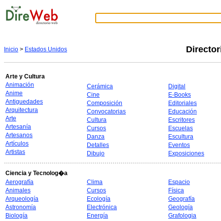
Directo
Inicio
>
Estados Unidos
Arte y Cultura
Animación
Cerámica
Digital
Anime
Cine
E-Books
Antiguedades
Composición
Editoriales
Arquitectura
Convocatorias
Educación
Arte
Cultura
Escritores
Artesanía
Cursos
Escuelas
Artesanos
Danza
Escultura
Artículos
Detalles
Eventos
Artistas
Dibujo
Exposiciones
Ciencia y Tecnolog�a
Aerografía
Clima
Espacio
Animales
Cursos
Física
Arqueología
Ecología
Geografía
Astronomía
Electrónica
Geología
Biología
Energía
Grafologia