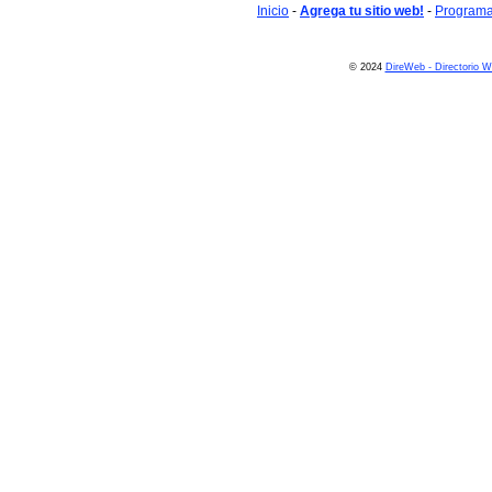
Inicio
-
Agrega tu sitio web!
-
Programa 
© 2024
DireWeb - Directorio 