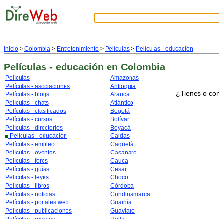
Inicio
>
Colombia
>
Entretenimiento
>
Películas
>
Películas - educación
Películas - educación
en Colombia
Películas
Amazonas
Películas - asociaciones
Antioquia
¿Tienes o con
Películas - blogs
Arauca
Películas - chats
Atlántico
Películas - clasificados
Bogotá
Películas - cursos
Bolívar
Películas - directorios
Boyacá
Películas - educación
Caldas
Películas - empleo
Caquetá
Películas - eventos
Casanare
Películas - foros
Cauca
Películas - guías
Cesar
Películas - leyes
Chocó
Películas - libros
Córdoba
Películas - noticias
Cundinamarca
Películas - portales web
Guainía
Películas - publicaciones
Guaviare