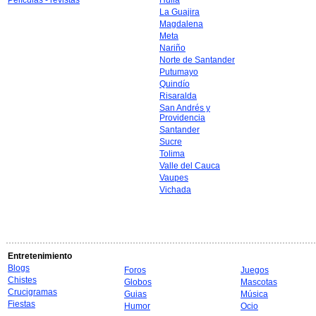
Películas - revistas
Huila
La Guajira
Magdalena
Meta
Nariño
Norte de Santander
Putumayo
Quindío
Risaralda
San Andrés y
Providencia
Santander
Sucre
Tolima
Valle del Cauca
Vaupes
Vichada
Entretenimiento
Blogs
Foros
Juegos
Chistes
Globos
Mascotas
Crucigramas
Guias
Música
Fiestas
Humor
Ocio