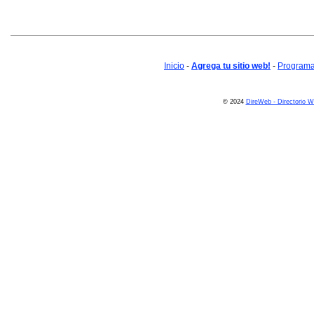
Inicio
-
Agrega tu sitio web!
-
Programa 
© 2024
DireWeb - Directorio 