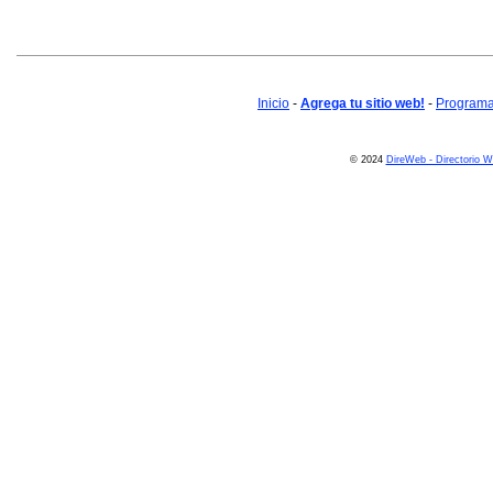
Inicio
-
Agrega tu sitio web!
-
Programa 
© 2024
DireWeb - Directorio 