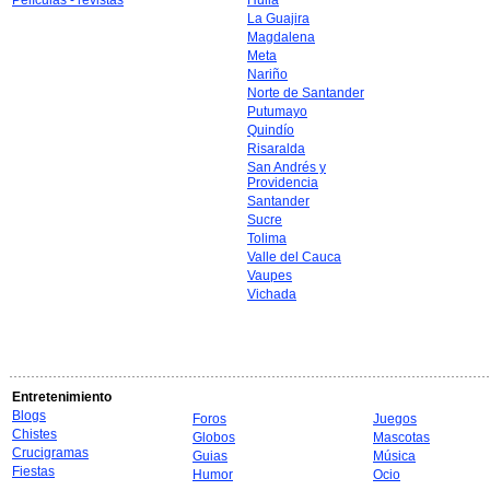
Películas - revistas
Huila
La Guajira
Magdalena
Meta
Nariño
Norte de Santander
Putumayo
Quindío
Risaralda
San Andrés y
Providencia
Santander
Sucre
Tolima
Valle del Cauca
Vaupes
Vichada
Entretenimiento
Blogs
Foros
Juegos
Chistes
Globos
Mascotas
Crucigramas
Guias
Música
Fiestas
Humor
Ocio