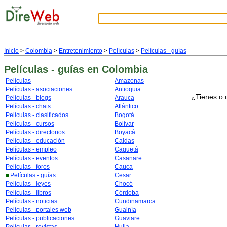
Inicio
>
Colombia
>
Entretenimiento
>
Películas
>
Películas - guías
Películas - guías
en Colombia
Películas
Amazonas
Películas - asociaciones
Antioquia
¿Tienes o 
Películas - blogs
Arauca
Películas - chats
Atlántico
Películas - clasificados
Bogotá
Películas - cursos
Bolívar
Películas - directorios
Boyacá
Películas - educación
Caldas
Películas - empleo
Caquetá
Películas - eventos
Casanare
Películas - foros
Cauca
Películas - guías
Cesar
Películas - leyes
Chocó
Películas - libros
Córdoba
Películas - noticias
Cundinamarca
Películas - portales web
Guainía
Películas - publicaciones
Guaviare