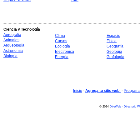
Mapas - revistas
Yoro
Ciencia y Tecnología
Aerografía
Clima
Espacio
Animales
Cursos
Física
Arqueología
Ecología
Geografía
Astronomía
Electrónica
Geología
Biología
Energía
Grafologia
Inicio
-
Agrega tu sitio web!
-
Programa 
© 2024
DireWeb - Directorio 