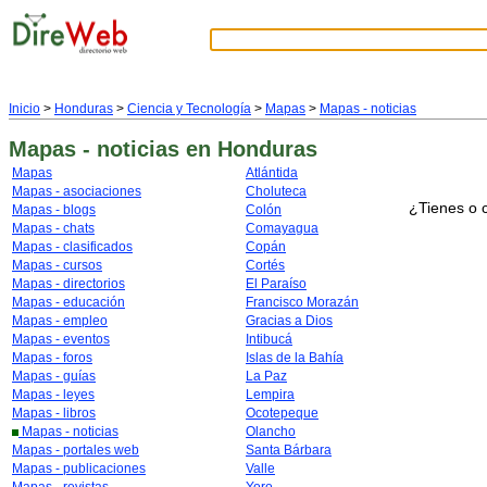
Inicio
>
Honduras
>
Ciencia y Tecnología
>
Mapas
>
Mapas - noticias
Mapas - noticias
en Honduras
Mapas
Atlántida
Mapas - asociaciones
Choluteca
¿Tienes o 
Mapas - blogs
Colón
Mapas - chats
Comayagua
Mapas - clasificados
Copán
Mapas - cursos
Cortés
Mapas - directorios
El Paraíso
Mapas - educación
Francisco Morazán
Mapas - empleo
Gracias a Dios
Mapas - eventos
Intibucá
Mapas - foros
Islas de la Bahía
Mapas - guías
La Paz
Mapas - leyes
Lempira
Mapas - libros
Ocotepeque
Mapas - noticias
Olancho
Mapas - portales web
Santa Bárbara
Mapas - publicaciones
Valle