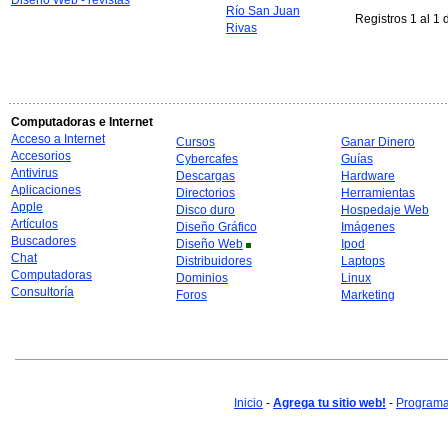
Diseño Web - revistas
Río San Juan
Registros 1 al 1 
Rivas
Computadoras e Internet
Acceso a Internet
Cursos
Ganar Dinero
Accesorios
Cybercafes
Guías
Antivirus
Descargas
Hardware
Aplicaciones
Directorios
Herramientas
Apple
Disco duro
Hospedaje Web
Artículos
Diseño Gráfico
Imágenes
Buscadores
Diseño Web
Ipod
Chat
Distribuidores
Laptops
Computadoras
Dominios
Linux
Consultoría
Foros
Marketing
Inicio
-
Agrega tu sitio web!
-
Programa 