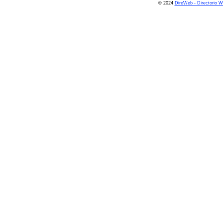
© 2024
DireWeb - Directorio 