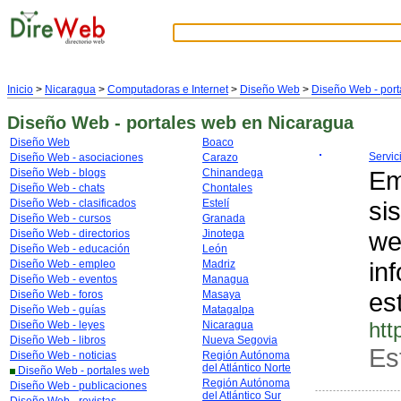
Inicio
>
Nicaragua
>
Computadoras e Internet
>
Diseño Web
>
Diseño Web - port
Diseño Web - portales web
en Nicaragua
Diseño Web
Boaco
Servic
Diseño Web - asociaciones
Carazo
Em
Diseño Web - blogs
Chinandega
Diseño Web - chats
Chontales
si
Diseño Web - clasificados
Estelí
Diseño Web - cursos
Granada
we
Diseño Web - directorios
Jinotega
Diseño Web - educación
León
in
Diseño Web - empleo
Madriz
Diseño Web - eventos
Managua
est
Diseño Web - foros
Masaya
Diseño Web - guías
Matagalpa
htt
Diseño Web - leyes
Nicaragua
Diseño Web - libros
Nueva Segovia
Est
Diseño Web - noticias
Región Autónoma
del Atlántico Norte
Diseño Web - portales web
Región Autónoma
Diseño Web - publicaciones
del Atlántico Sur