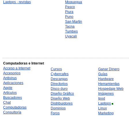
Laptops - revistas
Moquegua
Pasco
Piura
Puno
San Martin
Tacna
Tumbes
Uyacali
Computadoras e Internet
Acceso a Internet
Cursos
Ganar Dinero
Accesorios
Cybercafes
Guías
Antivirus
Descargas
Hardware
Aplicaciones
Directorios
Herramientas
Apple
Disco duro
Hospedaje Web
Artículos
Diseño Gráfico
Imágenes
Buscadores
Diseño Web
Ipod
Chat
Distribuidores
Laptops
Computadoras
Dominios
Linux
Consultoría
Foros
Marketing