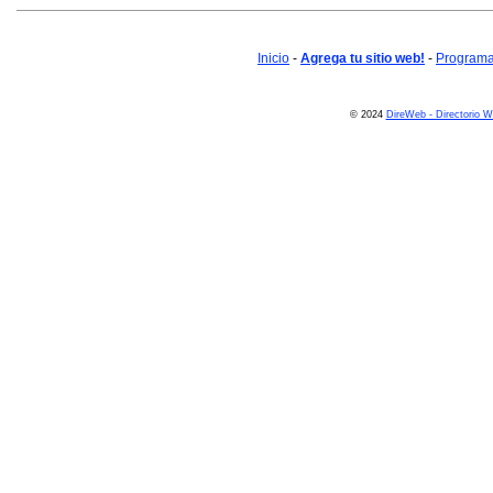
Inicio
-
Agrega tu sitio web!
-
Programa 
© 2024
DireWeb - Directorio 