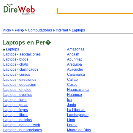
Inicio
>
Per�
>
Computadoras e Internet
>
Laptops
Laptops
en Per�
Laptops
Amazonas
Laptops - asociaciones
Ancash
Laptops - blogs
Apurimac
Laptops - chats
Arequipa
Laptops - clasificados
Ayacucho
Laptops - cursos
Cajamarca
Laptops - directorios
Callao
Laptops - educación
Cusco
Laptops - empleo
Huancavelica
Laptops - eventos
Huánuco
Laptops - foros
Ica
Laptops - guías
Junín
Laptops - leyes
La Libertad
Laptops - libros
Lambayeque
Laptops - noticias
Lima
Laptops - portales web
Loreto
Laptops - publicaciones
Madre de Dios