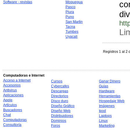
co
Software - revistas
Moquegua
Pasco
di
Piura
Puno
htt
San Martin
Tacna
Li
Tumbes
Uyacali
Registros 1 al 2 
Computadoras e Internet
Acceso a Internet
Cursos
Ganar Dinero
Accesorios
Cybercafes
Guías
Antivirus
Descargas
Hardware
Aplicaciones
Directorios
Herramientas
Apple
Disco duro
Hospedaje Web
Artículos
Diseño Gráfico
Imágenes
Buscadores
Diseño Web
Ipod
Chat
Distribuidores
Laptops
Computadoras
Dominios
Linux
Consultoría
Foros
Marketing