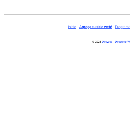
Inicio
-
Agrega tu sitio web!
-
Programa 
© 2024
DireWeb - Directorio 