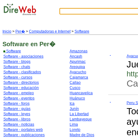
Inicio
>
Per�
>
Computadoras e Internet
>
Software
Software
en Per�
Software
Amazonas
Ayacu
Software - asociaciones
Ancash
Ju
Software - blogs
Apurimac
Software - chats
Arequipa
htt
Software - clasificados
Ayacucho
Software - cursos
Cajamarca
Ca
Software - directorios
Callao
Software - educación
Cusco
Software - empleo
Huancavelica
Software - eventos
Huánuco
Peru S
Software - foros
Ica
To
Software - guías
Junín
Software - leyes
La Libertad
ay
Software - libros
Lambayeque
Software - noticias
Lima
en
Software - portales web
Loreto
Software - publicaciones
Madre de Dios