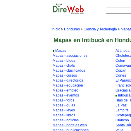
Inicio
>
Honduras
>
Ciencia y Tecnología
>
Mapa
Mapas
en Intibucá
en Hond
Mapas
Atlántida
Mapas - asociaciones
Cholutec
Mapas - blogs
Colón
Mapas - chats
Comayag
Mapas - clasificados
Copán
Mapas - cursos
Cortés
Mapas - directorios
El Paraís
Mapas - educación
Francisc
Mapas - empleo
Gracias a
Mapas - eventos
Intibucá
Mapas - foros
Islas de l
Mapas - guías
La Paz
Mapas - leyes
Lempira
Mapas - libros
Ocotepe
Mapas - noticias
Olancho
Mapas - portales web
Santa Bá
Mapas - publicaciones
Valle