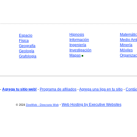
Hipnosis
Matemáti
Espacio
Información
Medio Am
Física
Ingeniería
Minería
Geografía
Investigación
Móviles
Geología
Mapas
Organizac
Grafologia
-
Agrega tu sitio web!
-
Programa de afiliados
-
Agrega una liga en tu sitio
-
Contá
-
Web Hosting by Executive Websites
© 2024
DireWeb - Directorio Web