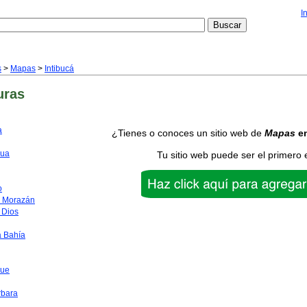
I
s
>
Mapas
>
Intibucá
uras
a
¿Tienes o conoces un sitio web de
Mapas
e
ua
Tu sitio web puede ser el primero 
o
o Morazán
 Dios
a Bahía
que
rbara