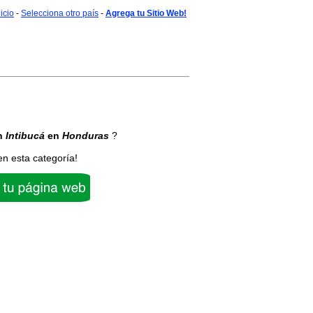
nicio
-
Selecciona otro país
-
Agrega tu Sitio Web!
n
Intibucá
en
Honduras
?
en esta categoría!