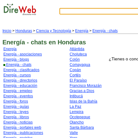
Inicio
>
Honduras
>
Ciencia y Tecnología
>
Energía
>
Energía - chats
Energía - chats
en Honduras
Energía
Atlántida
Energía - asociaciones
Choluteca
¿Tienes o cono
Energía - blogs
Colón
Energía - chats
Comayagua
Energía - clasificados
Copán
Energía - cursos
Cortés
Energía - directorios
El Paraíso
Energía - educación
Francisco Morazán
Energía - empleo
Gracias a Dios
Energía - eventos
Intibucá
Energía - foros
Islas de la Bahía
Energía - guías
La Paz
Energía - leyes
Lempira
Energía - libros
Ocotepeque
Energía - noticias
Olancho
Energía - portales web
Santa Bárbara
Energía - publicaciones
Valle