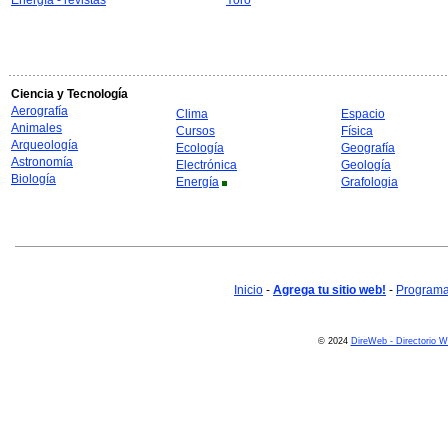
Energía - revistas
Yoro
Ciencia y Tecnología
Aerografía
Clima
Espacio
Animales
Cursos
Física
Arqueología
Ecología
Geografía
Astronomía
Electrónica
Geología
Biología
Energía
Grafologia
Inicio
-
Agrega tu sitio web!
-
Programa 
© 2024
DireWeb - Directorio 