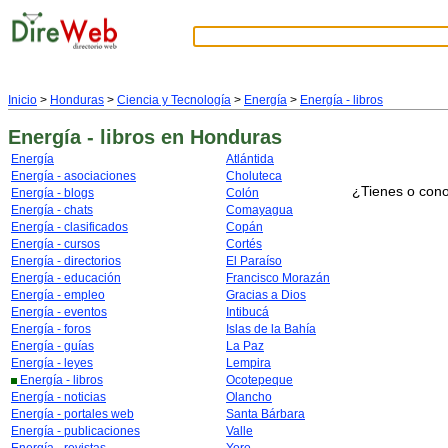
Inicio
>
Honduras
>
Ciencia y Tecnología
>
Energía
>
Energía - libros
Energía - libros
en Honduras
Energía
Atlántida
Energía - asociaciones
Choluteca
¿Tienes o cono
Energía - blogs
Colón
Energía - chats
Comayagua
Energía - clasificados
Copán
Energía - cursos
Cortés
Energía - directorios
El Paraíso
Energía - educación
Francisco Morazán
Energía - empleo
Gracias a Dios
Energía - eventos
Intibucá
Energía - foros
Islas de la Bahía
Energía - guías
La Paz
Energía - leyes
Lempira
Energía - libros
Ocotepeque
Energía - noticias
Olancho
Energía - portales web
Santa Bárbara
Energía - publicaciones
Valle