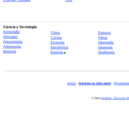
Energía - revistas
Yoro
Ciencia y Tecnología
Aerografía
Clima
Espacio
Animales
Cursos
Física
Arqueología
Ecología
Geografía
Astronomía
Electrónica
Geología
Biología
Energía
Grafologia
Inicio
-
Agrega tu sitio web!
-
Programa 
© 2024
DireWeb - Directorio 