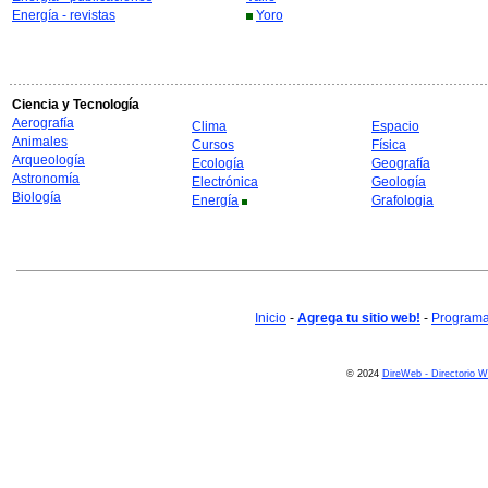
Energía - revistas
Yoro
Ciencia y Tecnología
Aerografía
Clima
Espacio
Animales
Cursos
Física
Arqueología
Ecología
Geografía
Astronomía
Electrónica
Geología
Biología
Energía
Grafologia
Inicio
-
Agrega tu sitio web!
-
Programa 
© 2024
DireWeb - Directorio 