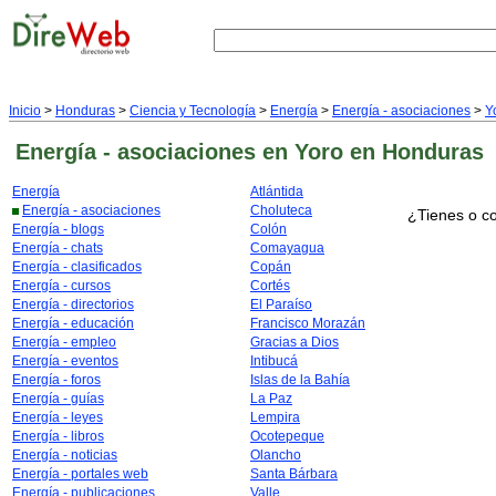
Inicio
>
Honduras
>
Ciencia y Tecnología
>
Energía
>
Energía - asociaciones
>
Y
Energía - asociaciones
en Yoro
en Honduras
Energía
Atlántida
Energía - asociaciones
Choluteca
¿Tienes o co
Energía - blogs
Colón
Energía - chats
Comayagua
Energía - clasificados
Copán
Energía - cursos
Cortés
Energía - directorios
El Paraíso
Energía - educación
Francisco Morazán
Energía - empleo
Gracias a Dios
Energía - eventos
Intibucá
Energía - foros
Islas de la Bahía
Energía - guías
La Paz
Energía - leyes
Lempira
Energía - libros
Ocotepeque
Energía - noticias
Olancho
Energía - portales web
Santa Bárbara
Energía - publicaciones
Valle