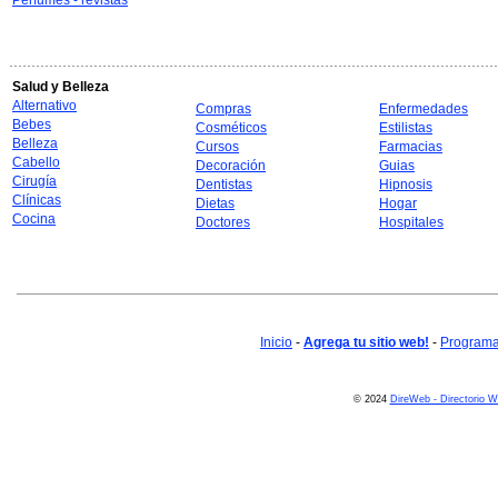
Perfumes - revistas
Salud y Belleza
Alternativo
Compras
Enfermedades
Bebes
Cosméticos
Estilistas
Belleza
Cursos
Farmacias
Cabello
Decoración
Guias
Cirugía
Dentistas
Hipnosis
Clínicas
Dietas
Hogar
Cocina
Doctores
Hospitales
Inicio
-
Agrega tu sitio web!
-
Programa 
© 2024
DireWeb - Directorio 