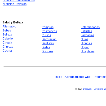
Nutrición - publicaciones
Nutrición - revistas
Salud y Belleza
Alternativo
Compras
Enfermedades
Bebes
Cosméticos
Estilistas
Belleza
Cursos
Farmacias
Cabello
Decoración
Guias
Cirugía
Dentistas
Hipnosis
Clínicas
Dietas
Hogar
Cocina
Doctores
Hospitales
Inicio
-
Agrega tu sitio web!
-
Programa 
© 2024
DireWeb - Directorio 