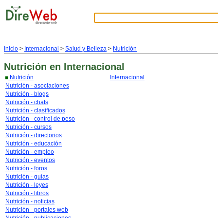
Inicio
>
Internacional
>
Salud y Belleza
>
Nutrición
Nutrición
en Internacional
Nutrición
Internacional
Nutrición - asociaciones
Nutrición - blogs
Nutrición - chats
Nutrición - clasificados
Nutrición - control de peso
Nutrición - cursos
Nutrición - directorios
Nutrición - educación
Nutrición - empleo
Nutrición - eventos
Nutrición - foros
Nutrición - guías
Nutrición - leyes
Nutrición - libros
Nutrición - noticias
Nutrición - portales web