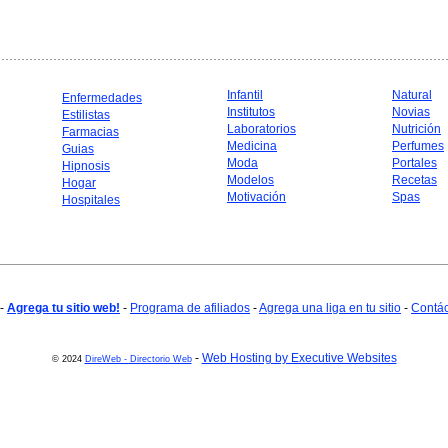
Infantil
Natural
Enfermedades
Institutos
Novias
Estilistas
Laboratorios
Nutrición
Farmacias
Medicina
Perfumes
Guias
Moda
Portales
Hipnosis
Modelos
Recetas
Hogar
Motivación
Spas
Hospitales
-
Agrega tu sitio web!
-
Programa de afiliados
-
Agrega una liga en tu sitio
-
Contá
-
Web Hosting by Executive Websites
© 2024
DireWeb - Directorio Web