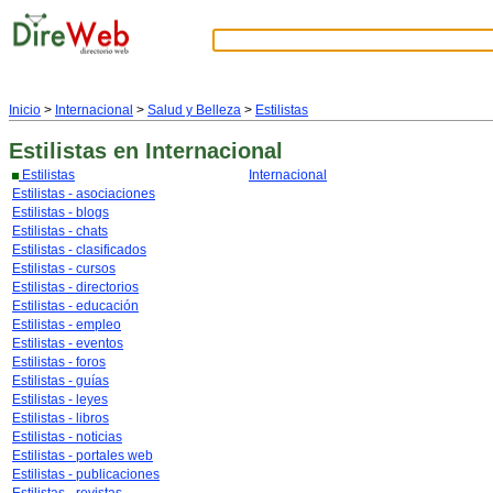
Inicio
>
Internacional
>
Salud y Belleza
>
Estilistas
Estilistas
en Internacional
Estilistas
Internacional
Estilistas - asociaciones
Estilistas - blogs
Estilistas - chats
Estilistas - clasificados
Estilistas - cursos
Estilistas - directorios
Estilistas - educación
Estilistas - empleo
Estilistas - eventos
Estilistas - foros
Estilistas - guías
Estilistas - leyes
Estilistas - libros
Estilistas - noticias
Estilistas - portales web
Estilistas - publicaciones