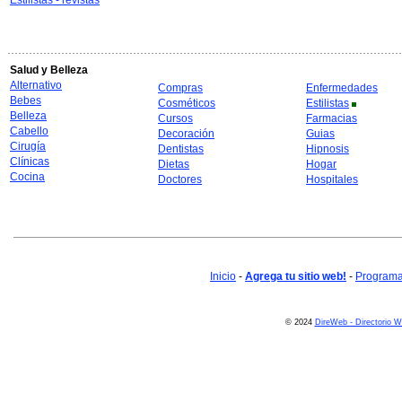
Estilistas - revistas
Salud y Belleza
Alternativo
Compras
Enfermedades
Bebes
Cosméticos
Estilistas
Belleza
Cursos
Farmacias
Cabello
Decoración
Guias
Cirugía
Dentistas
Hipnosis
Clínicas
Dietas
Hogar
Cocina
Doctores
Hospitales
Inicio
-
Agrega tu sitio web!
-
Programa 
© 2024
DireWeb - Directorio 