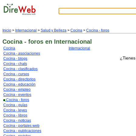
Inicio
>
Internacional
>
Salud y Belleza
>
Cocina
>
Cocina - foros
Cocina - foros
en Internacional
Cocina
Internacional
Cocina - asociaciones
¿Tienes
Cocina - blogs
Cocina - chats
Cocina - clasificados
Cocina - cursos
Cocina - directorios
Cocina - educación
Cocina - empleo
Cocina - eventos
Cocina - foros
Cocina - guías
Cocina - leyes
Cocina - libros
Cocina - noticias
Cocina - portales web
Cocina - publicaciones