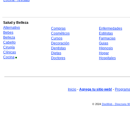
Cocina - revistas
Salud y Belleza
Alternativo
Compras
Enfermedades
Bebes
Cosméticos
Estilistas
Belleza
Cursos
Farmacias
Cabello
Decoración
Guias
Cirugía
Dentistas
Hipnosis
Clínicas
Dietas
Hogar
Cocina
Doctores
Hospitales
Inicio
-
Agrega tu sitio web!
-
Programa 
© 2024
DireWeb - Directorio 