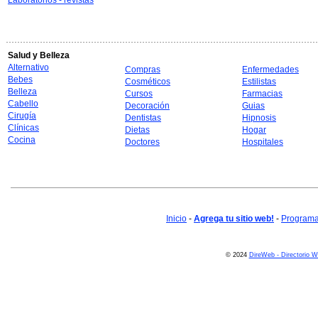
Laboratorios - revistas
Salud y Belleza
Alternativo
Compras
Enfermedades
Bebes
Cosméticos
Estilistas
Belleza
Cursos
Farmacias
Cabello
Decoración
Guias
Cirugía
Dentistas
Hipnosis
Clínicas
Dietas
Hogar
Cocina
Doctores
Hospitales
Inicio
-
Agrega tu sitio web!
-
Programa 
© 2024
DireWeb - Directorio 