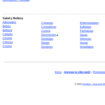
Decoración - revistas
Salud y Belleza
Alternativo
Compras
Enfermedades
Bebes
Cosméticos
Estilistas
Belleza
Cursos
Farmacias
Cabello
Decoración
Guias
Cirugía
Dentistas
Hipnosis
Clínicas
Dietas
Hogar
Cocina
Doctores
Hospitales
Inicio
-
Agrega tu sitio web!
-
Programa 
© 2024
DireWeb - Directorio 