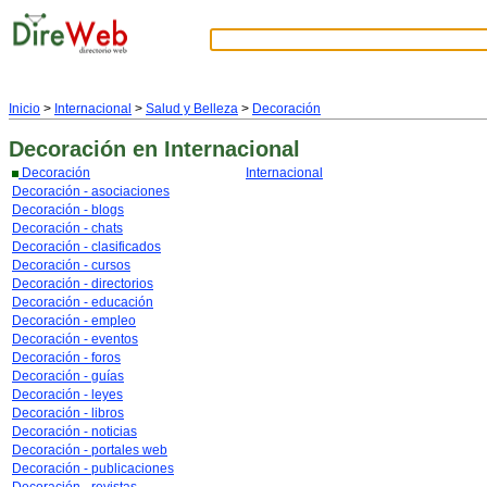
Inicio
>
Internacional
>
Salud y Belleza
>
Decoración
Decoración
en Internacional
Decoración
Internacional
Decoración - asociaciones
Decoración - blogs
Decoración - chats
Decoración - clasificados
Decoración - cursos
Decoración - directorios
Decoración - educación
Decoración - empleo
Decoración - eventos
Decoración - foros
Decoración - guías
Decoración - leyes
Decoración - libros
Decoración - noticias
Decoración - portales web
Decoración - publicaciones