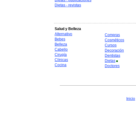
Dietas - publicaciones
Dietas - revistas
Salud y Belleza
Alternativo
Compras
Bebes
Cosméticos
Belleza
Cursos
Cabello
Decoración
Cirugía
Dentistas
Clínicas
Dietas
Cocina
Doctores
Inicio