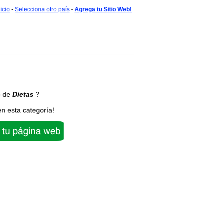
nicio
-
Selecciona otro país
-
Agrega tu Sitio Web!
b de
Dietas
?
en esta categoría!