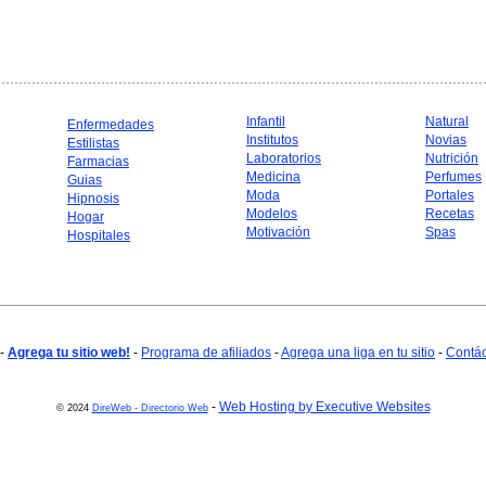
Infantil
Natural
Enfermedades
Institutos
Novias
Estilistas
Laboratorios
Nutrición
Farmacias
Medicina
Perfumes
Guias
Moda
Portales
Hipnosis
Modelos
Recetas
Hogar
Motivación
Spas
Hospitales
-
Agrega tu sitio web!
-
Programa de afiliados
-
Agrega una liga en tu sitio
-
Contá
-
Web Hosting by Executive Websites
© 2024
DireWeb - Directorio Web