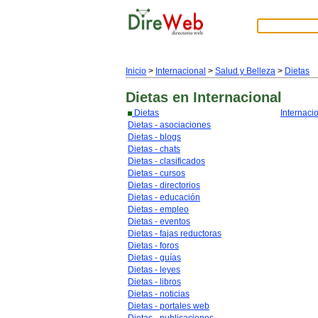
Inicio
>
Internacional
>
Salud y Belleza
>
Dietas
Dietas
en Internacional
Dietas
Internaci
Dietas - asociaciones
Dietas - blogs
Dietas - chats
Dietas - clasificados
Dietas - cursos
Dietas - directorios
Dietas - educación
Dietas - empleo
Dietas - eventos
Dietas - fajas reductoras
Dietas - foros
Dietas - guías
Dietas - leyes
Dietas - libros
Dietas - noticias
Dietas - portales web