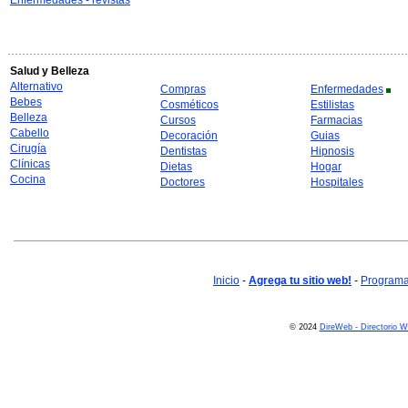
Enfermedades - revistas
Salud y Belleza
Alternativo
Compras
Enfermedades
Bebes
Cosméticos
Estilistas
Belleza
Cursos
Farmacias
Cabello
Decoración
Guias
Cirugía
Dentistas
Hipnosis
Clínicas
Dietas
Hogar
Cocina
Doctores
Hospitales
Inicio
-
Agrega tu sitio web!
-
Programa 
© 2024
DireWeb - Directorio 