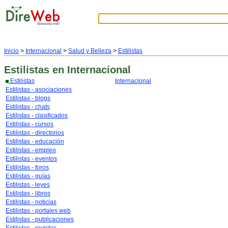
Inicio
>
Internacional
>
Salud y Belleza
>
Estilistas
Estilistas
en Internacional
Estilistas
Internacional
Estilistas - asociaciones
Estilistas - blogs
Estilistas - chats
Estilistas - clasificados
Estilistas - cursos
Estilistas - directorios
Estilistas - educación
Estilistas - empleo
Estilistas - eventos
Estilistas - foros
Estilistas - guías
Estilistas - leyes
Estilistas - libros
Estilistas - noticias
Estilistas - portales web
Estilistas - publicaciones