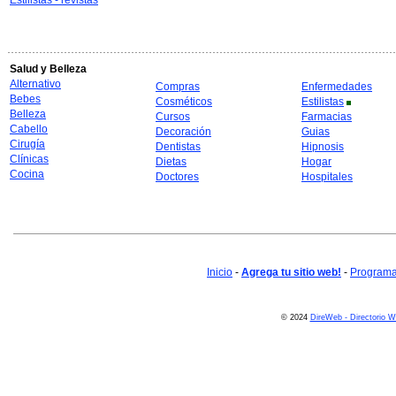
Estilistas - revistas
Salud y Belleza
Alternativo
Compras
Enfermedades
Bebes
Cosméticos
Estilistas
Belleza
Cursos
Farmacias
Cabello
Decoración
Guias
Cirugía
Dentistas
Hipnosis
Clínicas
Dietas
Hogar
Cocina
Doctores
Hospitales
Inicio
-
Agrega tu sitio web!
-
Programa 
© 2024
DireWeb - Directorio 