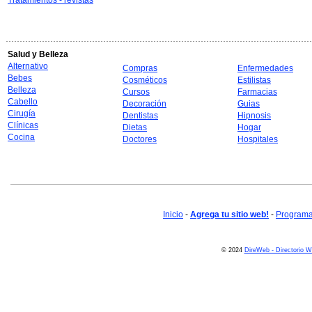
Tratamientos - revistas
Salud y Belleza
Alternativo
Compras
Enfermedades
Bebes
Cosméticos
Estilistas
Belleza
Cursos
Farmacias
Cabello
Decoración
Guias
Cirugía
Dentistas
Hipnosis
Clínicas
Dietas
Hogar
Cocina
Doctores
Hospitales
Inicio
-
Agrega tu sitio web!
-
Programa 
© 2024
DireWeb - Directorio 