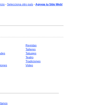
nicio
-
Selecciona otro país
-
Agrega tu Sitio Web!
Revistas
Talleres
ades
Tatuajes
Teatro
Tradiciones
iones
Video
ctanos