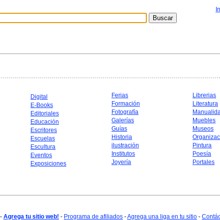
I
Ferias
Librerias
Digital
Formación
Literatura
E-Books
Fotografía
Manualid
Editoriales
Galerías
Muebles
Educación
Guías
Museos
Escritores
Historia
Organizac
Escuelas
ilustración
Pintura
Escultura
Institutos
Poesía
Eventos
Joyería
Portales
Exposiciones
-
Agrega tu sitio web!
-
Programa de afiliados
-
Agrega una liga en tu sitio
-
Contá