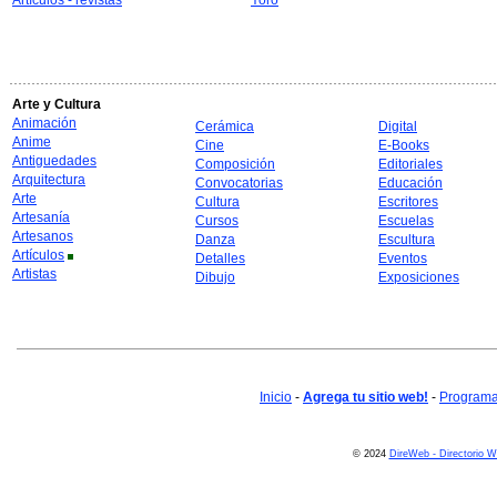
Artículos - revistas
Yoro
Arte y Cultura
Animación
Cerámica
Digital
Anime
Cine
E-Books
Antiguedades
Composición
Editoriales
Arquitectura
Convocatorias
Educación
Arte
Cultura
Escritores
Artesanía
Cursos
Escuelas
Artesanos
Danza
Escultura
Artículos
Detalles
Eventos
Artistas
Dibujo
Exposiciones
Inicio
-
Agrega tu sitio web!
-
Programa 
© 2024
DireWeb - Directorio 