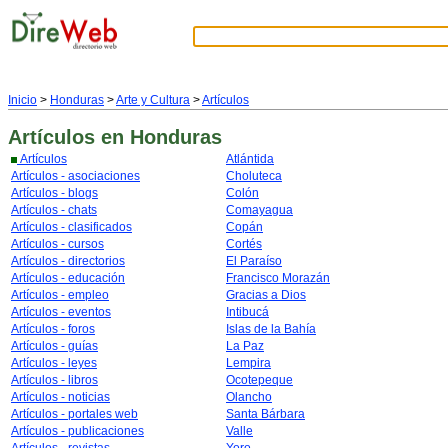
Inicio
>
Honduras
>
Arte y Cultura
>
Artículos
Artículos
en Honduras
Artículos
Atlántida
Artículos - asociaciones
Choluteca
Artículos - blogs
Colón
Artículos - chats
Comayagua
Artículos - clasificados
Copán
Artículos - cursos
Cortés
Artículos - directorios
El Paraíso
Artículos - educación
Francisco Morazán
Artículos - empleo
Gracias a Dios
Artículos - eventos
Intibucá
Artículos - foros
Islas de la Bahía
Artículos - guías
La Paz
Artículos - leyes
Lempira
Artículos - libros
Ocotepeque
Artículos - noticias
Olancho
Artículos - portales web
Santa Bárbara
Artículos - publicaciones
Valle