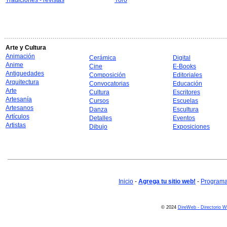
Tradiciones - revistas
Yoro
Arte y Cultura
Animación
Cerámica
Digital
Anime
Cine
E-Books
Antiguedades
Composición
Editoriales
Arquitectura
Convocatorias
Educación
Arte
Cultura
Escritores
Artesanía
Cursos
Escuelas
Artesanos
Danza
Escultura
Artículos
Detalles
Eventos
Artistas
Dibujo
Exposiciones
Inicio
-
Agrega tu sitio web!
-
Programa 
© 2024
DireWeb - Directorio 