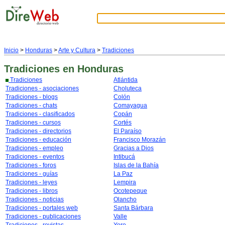
Inicio
>
Honduras
>
Arte y Cultura
>
Tradiciones
Tradiciones
en Honduras
Tradiciones
Atlántida
Tradiciones - asociaciones
Choluteca
Tradiciones - blogs
Colón
Tradiciones - chats
Comayagua
Tradiciones - clasificados
Copán
Tradiciones - cursos
Cortés
Tradiciones - directorios
El Paraíso
Tradiciones - educación
Francisco Morazán
Tradiciones - empleo
Gracias a Dios
Tradiciones - eventos
Intibucá
Tradiciones - foros
Islas de la Bahía
Tradiciones - guías
La Paz
Tradiciones - leyes
Lempira
Tradiciones - libros
Ocotepeque
Tradiciones - noticias
Olancho
Tradiciones - portales web
Santa Bárbara
Tradiciones - publicaciones
Valle