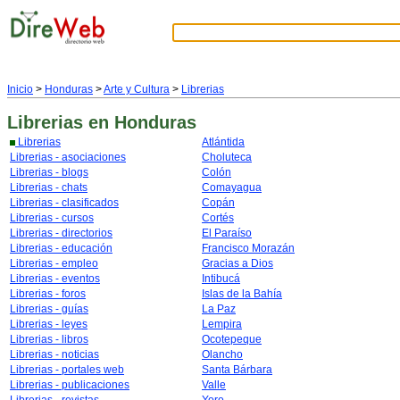
Inicio
>
Honduras
>
Arte y Cultura
>
Librerias
Librerias
en Honduras
Librerias
Atlántida
Librerias - asociaciones
Choluteca
Librerias - blogs
Colón
Librerias - chats
Comayagua
Librerias - clasificados
Copán
Librerias - cursos
Cortés
Librerias - directorios
El Paraíso
Librerias - educación
Francisco Morazán
Librerias - empleo
Gracias a Dios
Librerias - eventos
Intibucá
Librerias - foros
Islas de la Bahía
Librerias - guías
La Paz
Librerias - leyes
Lempira
Librerias - libros
Ocotepeque
Librerias - noticias
Olancho
Librerias - portales web
Santa Bárbara
Librerias - publicaciones
Valle