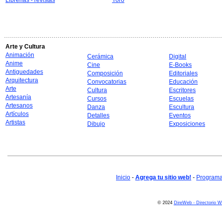
Librerias - revistas
Yoro
Arte y Cultura
Animación
Cerámica
Digital
Anime
Cine
E-Books
Antiguedades
Composición
Editoriales
Arquitectura
Convocatorias
Educación
Arte
Cultura
Escritores
Artesanía
Cursos
Escuelas
Artesanos
Danza
Escultura
Artículos
Detalles
Eventos
Artistas
Dibujo
Exposiciones
Inicio
-
Agrega tu sitio web!
-
Programa 
© 2024
DireWeb - Directorio 