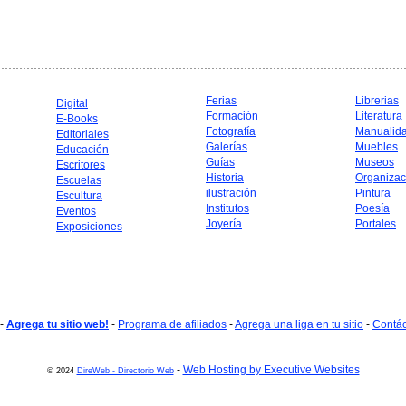
Ferias
Librerias
Digital
Formación
Literatura
E-Books
Fotografía
Manualid
Editoriales
Galerías
Muebles
Educación
Guías
Museos
Escritores
Historia
Organizac
Escuelas
ilustración
Pintura
Escultura
Institutos
Poesía
Eventos
Joyería
Portales
Exposiciones
-
Agrega tu sitio web!
-
Programa de afiliados
-
Agrega una liga en tu sitio
-
Contá
-
Web Hosting by Executive Websites
© 2024
DireWeb - Directorio Web