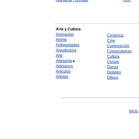
Artesanía - revistas
Yoro
Arte y Cultura
Animación
Cerámica
Anime
Cine
Antiguedades
Composición
Arquitectura
Convocatorias
Arte
Cultura
Artesanía
Cursos
Artesanos
Danza
Artículos
Detalles
Artistas
Dibujo
Inicio