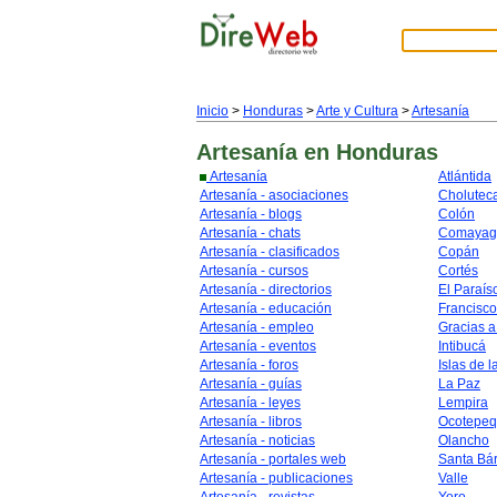
Inicio
>
Honduras
>
Arte y Cultura
>
Artesanía
Artesanía
en Honduras
Artesanía
Atlántida
Artesanía - asociaciones
Cholutec
Artesanía - blogs
Colón
Artesanía - chats
Comayag
Artesanía - clasificados
Copán
Artesanía - cursos
Cortés
Artesanía - directorios
El Paraís
Artesanía - educación
Francisc
Artesanía - empleo
Gracias a
Artesanía - eventos
Intibucá
Artesanía - foros
Islas de l
Artesanía - guías
La Paz
Artesanía - leyes
Lempira
Artesanía - libros
Ocotepe
Artesanía - noticias
Olancho
Artesanía - portales web
Santa Bá
Artesanía - publicaciones
Valle