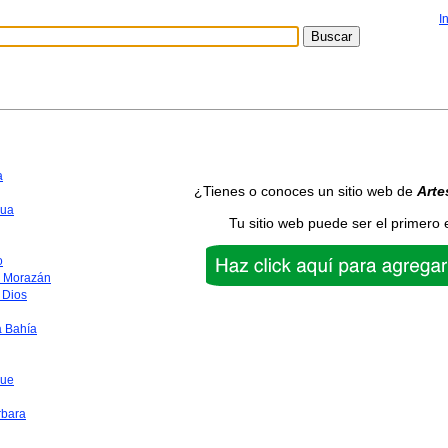
I
a
¿Tienes o conoces un sitio web de
Arte
ua
Tu sitio web puede ser el primero 
o
o Morazán
 Dios
a Bahía
que
rbara