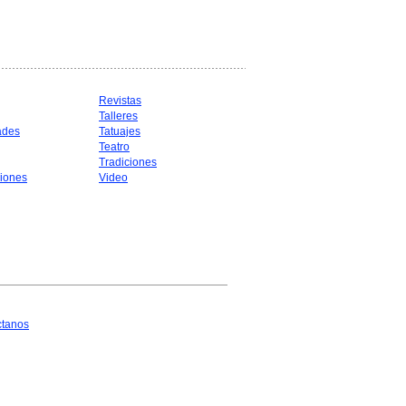
Revistas
Talleres
ades
Tatuajes
Teatro
Tradiciones
iones
Video
ctanos