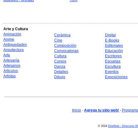
Muebles - revistas
Yoro
Arte y Cultura
Animación
Cerámica
Digital
Anime
Cine
E-Books
Antiguedades
Composición
Editoriales
Arquitectura
Convocatorias
Educación
Arte
Cultura
Escritores
Artesanía
Cursos
Escuelas
Artesanos
Danza
Escultura
Artículos
Detalles
Eventos
Artistas
Dibujo
Exposiciones
Inicio
-
Agrega tu sitio web!
-
Programa 
© 2024
DireWeb - Directorio 