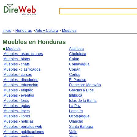
Inicio
>
Honduras
>
Arte y Cultura
>
Muebles
Muebles
en Honduras
Muebles
Atlántida
Muebles - asociaciones
Choluteca
Muebles - blogs
Colón
Muebles - chats
Comayagua
Muebles - clasificados
Copán
Muebles - cursos
Cortés
Muebles - directorios
El Paraíso
Muebles - educación
Francisco Morazán
Muebles - empleo
Gracias a Dios
Muebles - eventos
Intibucá
Muebles - foros
Islas de la Bahía
Muebles - guías
La Paz
Muebles - leyes
Lempira
Muebles - libros
Ocotepeque
Muebles - noticias
Olancho
Muebles - portales web
Santa Bárbara
Muebles - publicaciones
Valle