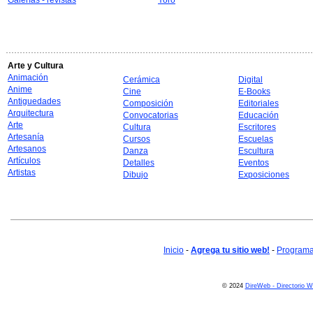
Galerías - revistas
Yoro
Arte y Cultura
Animación
Cerámica
Digital
Anime
Cine
E-Books
Antiguedades
Composición
Editoriales
Arquitectura
Convocatorias
Educación
Arte
Cultura
Escritores
Artesanía
Cursos
Escuelas
Artesanos
Danza
Escultura
Artículos
Detalles
Eventos
Artistas
Dibujo
Exposiciones
Inicio
-
Agrega tu sitio web!
-
Programa 
© 2024
DireWeb - Directorio 