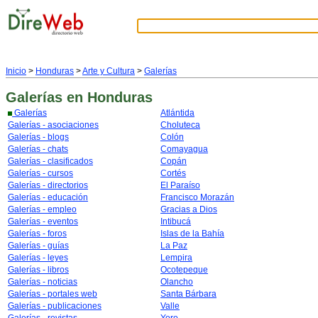
Inicio
>
Honduras
>
Arte y Cultura
>
Galerías
Galerías
en Honduras
Galerías
Atlántida
Galerías - asociaciones
Choluteca
Galerías - blogs
Colón
Galerías - chats
Comayagua
Galerías - clasificados
Copán
Galerías - cursos
Cortés
Galerías - directorios
El Paraíso
Galerías - educación
Francisco Morazán
Galerías - empleo
Gracias a Dios
Galerías - eventos
Intibucá
Galerías - foros
Islas de la Bahía
Galerías - guías
La Paz
Galerías - leyes
Lempira
Galerías - libros
Ocotepeque
Galerías - noticias
Olancho
Galerías - portales web
Santa Bárbara
Galerías - publicaciones
Valle