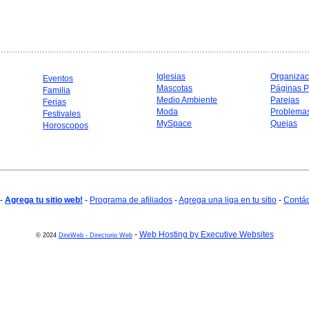
Iglesias
Organizac
Eventos
Mascotas
Páginas P
Familia
Medio Ambiente
Parejas
Ferias
Moda
Problema
Festivales
MySpace
Quejas
Horoscopos
-
Agrega tu sitio web!
-
Programa de afiliados
-
Agrega una liga en tu sitio
-
Contá
-
Web Hosting by Executive Websites
© 2024
DireWeb - Directorio Web