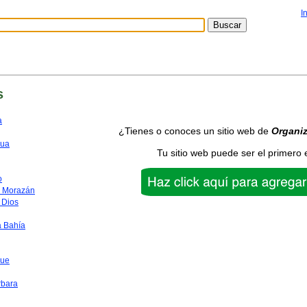
I
s
a
¿Tienes o conoces un sitio web de
Organi
ua
Tu sitio web puede ser el primero 
o
o Morazán
 Dios
a Bahía
que
rbara