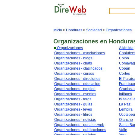
Inicio
>
Honduras
>
Sociedad
>
Organizaciones
Organizaciones
en Hondura
Organizaciones
Atlántida
Organizaciones - asociaciones
Cholutec
Organizaciones - blogs
Colón
Organizaciones - chats
Comayag
Organizaciones - clasificados
Copán
Organizaciones - cursos
Cortés
Organizaciones - directorios
El Paraís
Organizaciones - educación
Francisc
Organizaciones - empleo
Gracias a
Organizaciones - eventos
Intibucá
Organizaciones - foros
Islas de l
Organizaciones - guías
La Paz
Organizaciones - leyes
Lempira
Organizaciones - libros
Ocotepe
Organizaciones - noticias
Olancho
Organizaciones - portales web
Santa Bá
Organizaciones - publicaciones
Valle