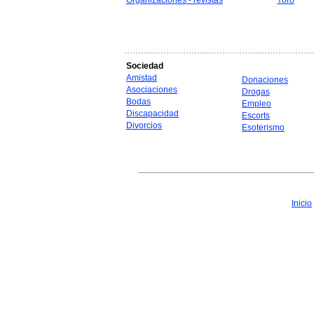
Organizaciones - revistas
Yoro
Sociedad
Amistad
Donaciones
Asociaciones
Drogas
Bodas
Empleo
Discapacidad
Escorts
Divorcios
Esoterismo
Inicio