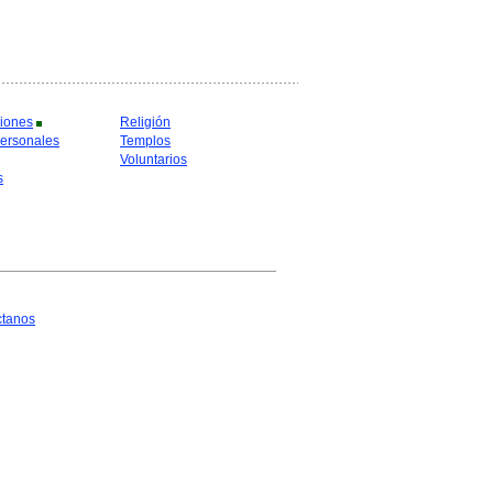
iones
Religión
ersonales
Templos
Voluntarios
s
ctanos