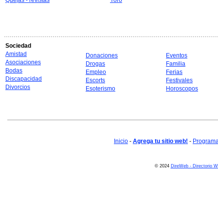
Quejas - revistas
Yoro
Sociedad
Amistad
Donaciones
Eventos
Asociaciones
Drogas
Familia
Bodas
Empleo
Ferias
Discapacidad
Escorts
Festivales
Divorcios
Esoterismo
Horoscopos
Inicio
-
Agrega tu sitio web!
-
Programa 
© 2024
DireWeb - Directorio 