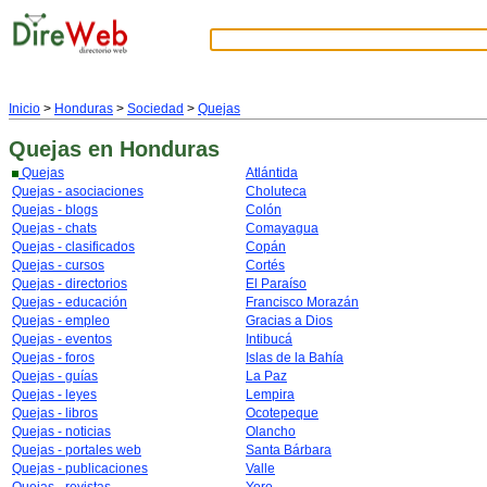
Inicio
>
Honduras
>
Sociedad
>
Quejas
Quejas
en Honduras
Quejas
Atlántida
Quejas - asociaciones
Choluteca
Quejas - blogs
Colón
Quejas - chats
Comayagua
Quejas - clasificados
Copán
Quejas - cursos
Cortés
Quejas - directorios
El Paraíso
Quejas - educación
Francisco Morazán
Quejas - empleo
Gracias a Dios
Quejas - eventos
Intibucá
Quejas - foros
Islas de la Bahía
Quejas - guías
La Paz
Quejas - leyes
Lempira
Quejas - libros
Ocotepeque
Quejas - noticias
Olancho
Quejas - portales web
Santa Bárbara
Quejas - publicaciones
Valle