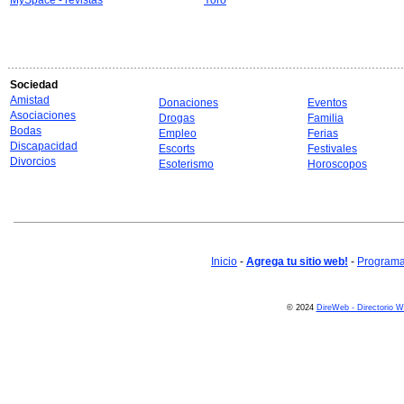
MySpace - revistas
Yoro
Sociedad
Amistad
Donaciones
Eventos
Asociaciones
Drogas
Familia
Bodas
Empleo
Ferias
Discapacidad
Escorts
Festivales
Divorcios
Esoterismo
Horoscopos
Inicio
-
Agrega tu sitio web!
-
Programa 
© 2024
DireWeb - Directorio 