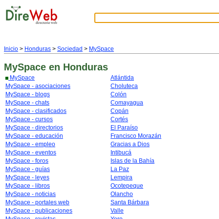
Inicio
>
Honduras
>
Sociedad
>
MySpace
MySpace
en Honduras
MySpace
Atlántida
MySpace - asociaciones
Choluteca
MySpace - blogs
Colón
MySpace - chats
Comayagua
MySpace - clasificados
Copán
MySpace - cursos
Cortés
MySpace - directorios
El Paraíso
MySpace - educación
Francisco Morazán
MySpace - empleo
Gracias a Dios
MySpace - eventos
Intibucá
MySpace - foros
Islas de la Bahía
MySpace - guías
La Paz
MySpace - leyes
Lempira
MySpace - libros
Ocotepeque
MySpace - noticias
Olancho
MySpace - portales web
Santa Bárbara
MySpace - publicaciones
Valle